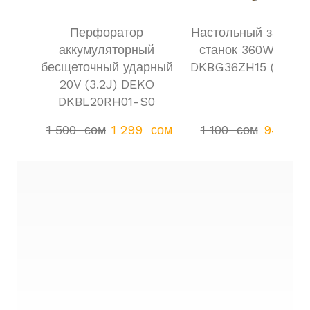
Перфоратор
Настольный заточн
аккумуляторный
станок 360W DEK
бесщеточный ударный
DKBG36ZH15 (150m
20V (3.2J) DEKO
DKBL20RH01-S0
1 500  сом
1 299  сом
1 100  сом
949  со