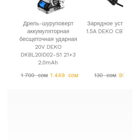
Дрель-шуруповерт
Зарядное устройст
аккумуляторная
1.5A DEKO CBT20XL
бесщеточная ударная
20V DEKO
DKBL20ID02-S1 21+3
2.0mAh
1 700  сом
1 449  сом
130  сом
99  сом