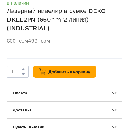
в наличии
Лазерный нивелир в сумке DEKO
DKLL2PN (650nm 2 линия)
(INDUSTRIAL)
600  сом
499  сом
Добавить в корзину
Оплата
● Наличными
● По безналичному счету
● Оплата онлайн
Доставка
● При получении
● Самовывоз из магазина
● Бесплатная доставка по городу Душанбе при
заказе свыше 499 сом
Пункты выдачи