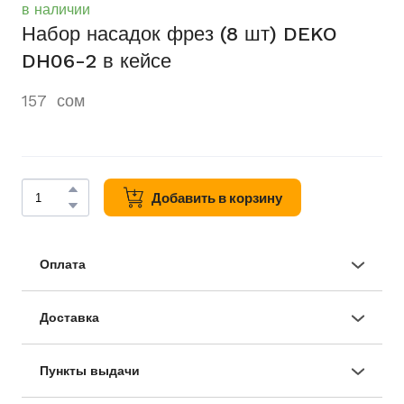
в наличии
Набор насадок фрез (8 шт) DEKO
DH06-2 в кейсе
157  сом
Добавить в корзину
Оплата
● Наличными
● По безналичному счету
● Оплата онлайн
Доставка
● При получении
● Самовывоз из магазина
● Бесплатная доставка по городу Душанбе при
заказе свыше 499 сом
Пункты выдачи
Рудаки 11А, Шоурум DEKO, (кинотеатр Ватан) г.