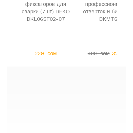
фиксаторов для
профессиональны
сварки (7шт) DEKO
отверток и бит DE
DKL06ST02-07
DKMT65
239  сом
400  сом
329  со