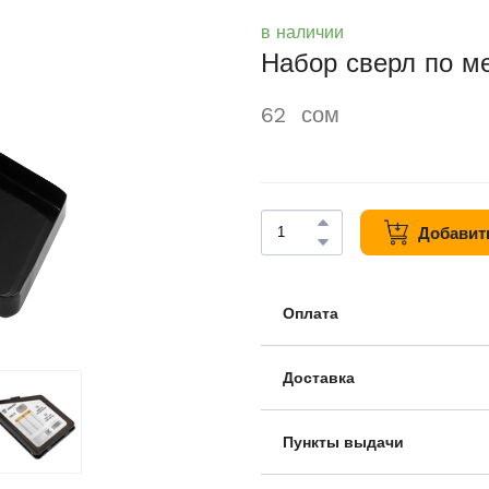
в наличии
Набор сверл по м
62  сом
Добавить
Оплата
● Наличными
● По безналичному счету
● Оплата онлайн
Доставка
● При получении
● Самовывоз из магазина
● Бесплатная доставка по
Пункты выдачи
Рудаки 11А, Шоурум DEKO,