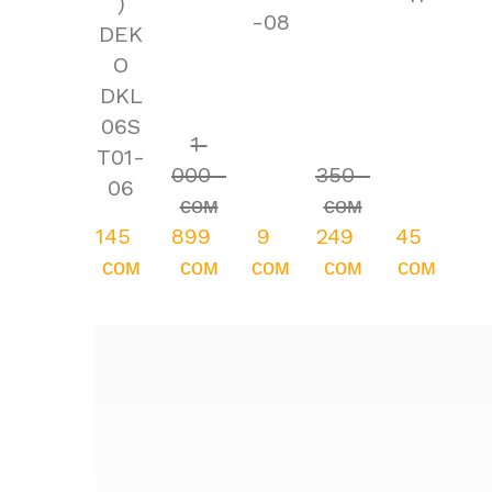
)
-08
DEK
O
DKL
06S
1 
T01-
000  
350  
06
сом
сом
145  
899  
9  
249  
45  
сом
сом
сом
сом
сом