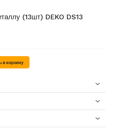
еталлу (13шт) DEKO DS13
 в корзину
 городу Душанбе при заказе свыше 499 сом
 (кинотеатр Ватан) г. Душанбе Таджикистан