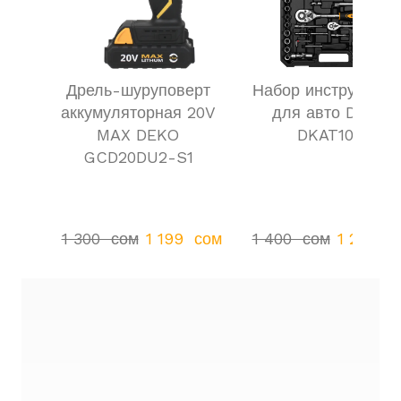
Дрель-шуруповерт
Набор инструменто
аккумуляторная 20V
для авто DEKO
MAX DEKO
DKAT108
GCD20DU2-S1
1 300  сом
1 199  сом
1 400  сом
1 299  с