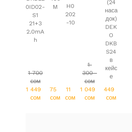
(24
H0
0ID02-
M
наса
202
S1
док)
-10
21+3
DEK
2.0mA
O
h
DKB
S24
в
1 
кейс
1 700  
300  
е
сом
сом
1 449  
75  
11  
1 049  
449  
сом
сом
сом
сом
сом