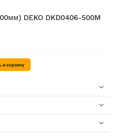
/500мм) DEKO DKD0406-500M
 в корзину
 городу Душанбе при заказе свыше 499 сом
 (кинотеатр Ватан) г. Душанбе Таджикистан