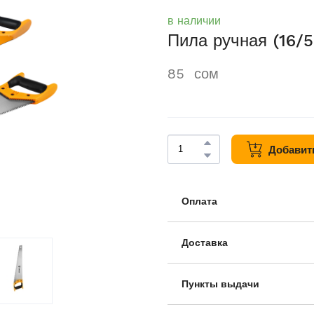
в наличии
Пила ручная (16
85  сом
Добавить
Оплата
● Наличными
● По безналичному счету
● Оплата онлайн
Доставка
● При получении
● Самовывоз из магазина
● Бесплатная доставка по
Пункты выдачи
Рудаки 11А, Шоурум DEKO,